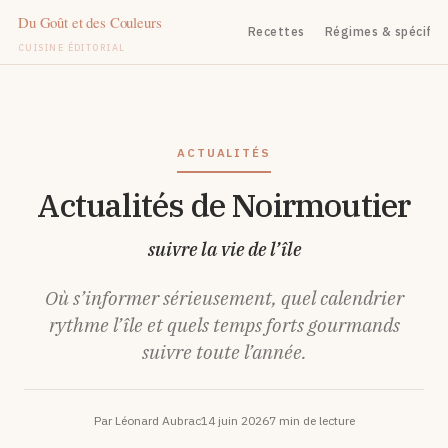
Recettes
Régimes & spécifiq
CUISINE ÉDITORIAL
Aller
au
contenu
ACTUALITÉS
Actualités de Noirmoutier
suivre la vie de l’île
Où s’informer sérieusement, quel calendrier
rythme l’île et quels temps forts gourmands
suivre toute l’année.
Par Léonard Aubrac
14 juin 2026
7 min de lecture