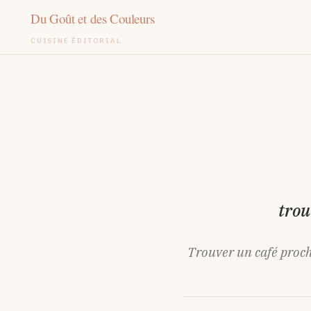
CUISINE ÉDITORIAL
Aller
au
contenu
trou
Trouver un café proch