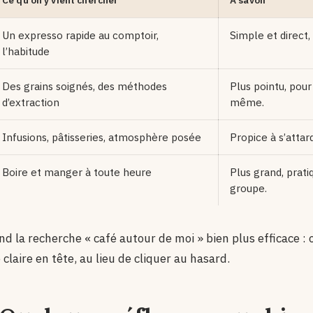
Ce qu’on y vient chercher
À savoir
Un expresso rapide au comptoir,
Simple et direct,
l’habitude
Des grains soignés, des méthodes
Plus pointu, pour 
d’extraction
même.
Infusions, pâtisseries, atmosphère posée
Propice à s’attar
Boire et manger à toute heure
Plus grand, prati
groupe.
nd la recherche « café autour de moi » bien plus efficace : on
claire en tête, au lieu de cliquer au hasard.