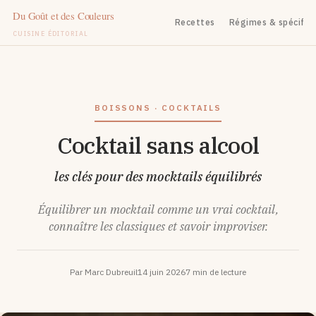
Recettes
Régimes & spécifiq
CUISINE ÉDITORIAL
Aller
au
contenu
BOISSONS · COCKTAILS
Cocktail sans alcool
les clés pour des mocktails équilibrés
Équilibrer un mocktail comme un vrai cocktail,
connaître les classiques et savoir improviser.
Par Marc Dubreuil
14 juin 2026
7 min de lecture