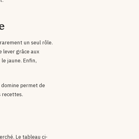
t.
e
e rarement un seul rôle.
re lever grâce aux
le jaune. Enfin,
e domine permet de
 recettes.
s
erché. Le tableau ci-