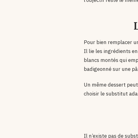
l’objectif reste le mêm
Pour bien remplacer un œ
Il lie les ingrédients 
blancs montés qui empri
badigeonné sur une pâte
Un même dessert peut 
choisir le substitut ad
Il n’existe pas de subst