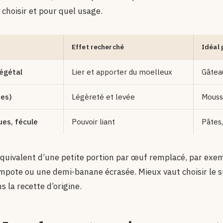
choisir et pour quel usage.
Effet recherché
Idéal 
égétal
Lier et apporter du moelleux
Gâteau
hes)
Légèreté et levée
Mouss
ues, fécule
Pouvoir liant
Pâtes,
quivalent d’une petite portion par œuf remplacé, par exem
ompote ou une demi-banane écrasée. Mieux vaut choisir le s
s la recette d’origine.