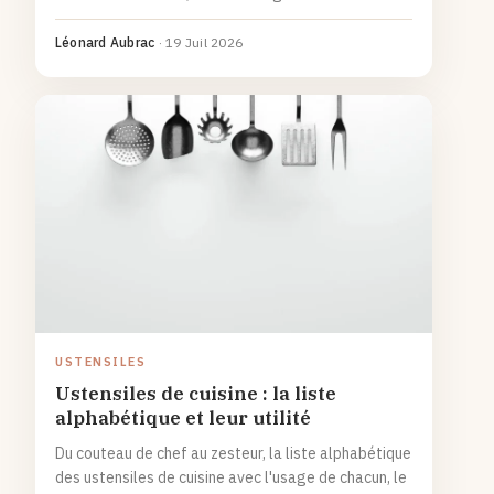
erreurs qui, au contraire, fendent et noircissent le
bois.
Léonard Aubrac
·
19 Juil 2026
USTENSILES
Ustensiles de cuisine : la liste
alphabétique et leur utilité
Du couteau de chef au zesteur, la liste alphabétique
des ustensiles de cuisine avec l'usage de chacun, le