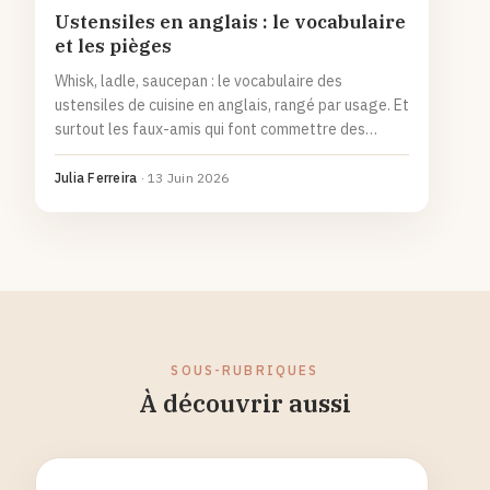
Ustensiles en anglais : le vocabulaire
et les pièges
Whisk, ladle, saucepan : le vocabulaire des
ustensiles de cuisine en anglais, rangé par usage. Et
surtout les faux-amis qui font commettre des
erreurs, de casserole à spatula, sans oublier les
écarts entre anglais britannique et américain.
Julia Ferreira
·
13 Juin 2026
SOUS-RUBRIQUES
À découvrir aussi