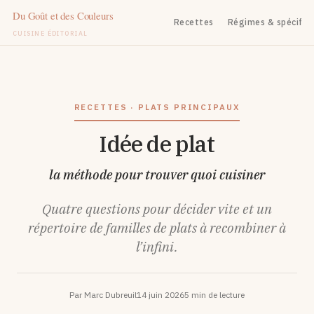
Recettes
Régimes & spécifiq
CUISINE ÉDITORIAL
Aller
au
contenu
RECETTES · PLATS PRINCIPAUX
Idée de plat
la méthode pour trouver quoi cuisiner
Quatre questions pour décider vite et un
répertoire de familles de plats à recombiner à
l’infini.
Par Marc Dubreuil
14 juin 2026
5 min de lecture