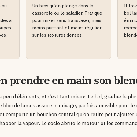
s au
Un bras qu’on plonge dans la
Il tra
casserole ou le saladier. Pratique
bol la
ides à
pour mixer sans transvaser, mais
émince
soupes
moins puissant et moins régulier
même 
pes,
sur les textures denses.
blende
en prendre en main son blen
peu d’éléments, et c’est tant mieux. Le bol, gradué le plus
le bloc de lames assure le mixage, parfois amovible pour le
e et comporte un bouchon central qu’on retire pour ajouter 
chapper la vapeur. Le socle abrite le moteur et les comman