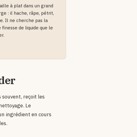
vaille à plat dans un grand
rge : il hache, râpe, pétrit,
. Il ne cherche pas la
finesse de liquide que le
r.
der
 souvent, reçoit les
 nettoyage. Le
un ingrédient en cours
des.