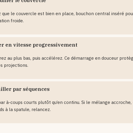
uiller le couvercle
z que le couvercle est bien en place, bouchon central inséré po
tion froide.
r en vitesse progressivement
ez au plus bas, puis accélérez. Ce démarrage en douceur protè
es projections.
iller par séquences
ar à-coups courts plutôt qu’en continu. Si le mélange accroche,
ds à la spatule, relancez.