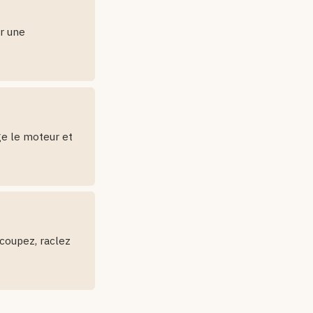
ur une
ge le moteur et
 coupez, raclez