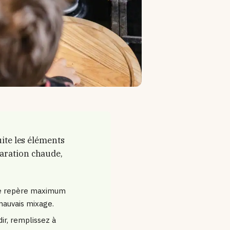
uite les éléments
paration chaude,
le repère maximum
mauvais mixage.
dir, remplissez à