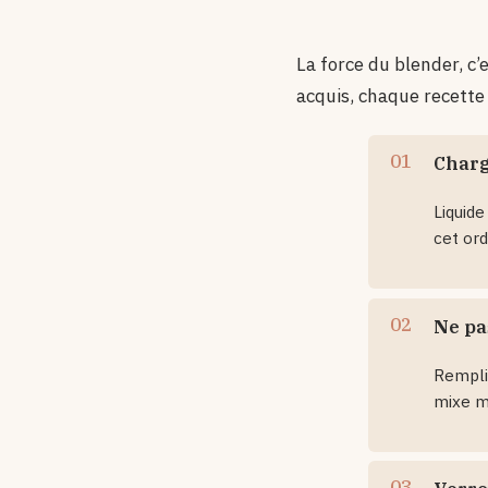
La force du blender, c
acquis, chaque recette 
Charg
Liquide
cet ord
Ne pa
Remplis
mixe m