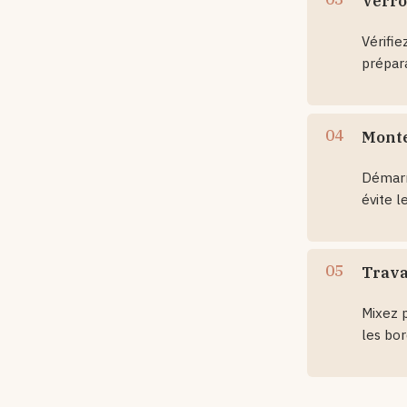
Verro
Vérifie
prépara
Monte
Démarr
évite l
Trava
Mixez p
les bor