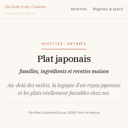
Recettes
Régimes & spécifiq
CUISINE ÉDITORIAL
Aller
au
contenu
RECETTES · ENTRÉES
Plat japonais
familles, ingrédients et recettes maison
Au-delà des sushis, la logique d’un repas japonais
et les plats réellement faisables chez soi.
Par Marc Dubreuil
14 juin 2026
7 min de lecture