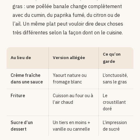
gras : une poêlée banale change complètement
avec du cumin, du paprika fumé, du citron ou de
l’ail. Un même plat peut vouloir dire deux choses
très différentes selon la façon dont on le cuisine.
Ce qu’on
Au lieu de
Version allégée
garde
Crème fraîche
Yaourt nature ou
L’onctuosité,
dans une sauce
fromage blanc
sans le gras
Friture
Cuisson au four ou à
Le
l’air chaud
croustillant
doré
Sucre d’un
Un tiers en moins +
L’impression
dessert
vanille ou cannelle
de sucré