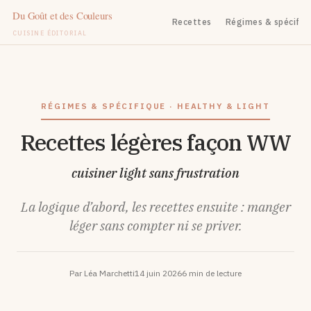
Recettes
Régimes & spécifiq
CUISINE ÉDITORIAL
Aller
au
contenu
RÉGIMES & SPÉCIFIQUE · HEALTHY & LIGHT
Recettes légères façon WW
cuisiner light sans frustration
La logique d’abord, les recettes ensuite : manger
léger sans compter ni se priver.
Par Léa Marchetti
14 juin 2026
6 min de lecture