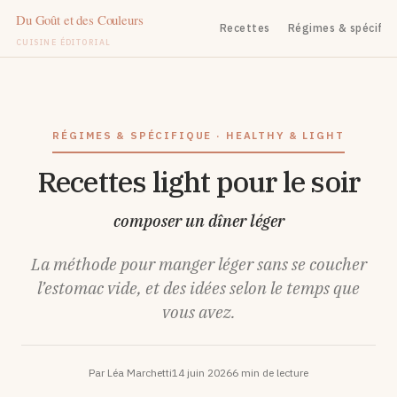
Recettes
Régimes & spécifiq
CUISINE ÉDITORIAL
Aller
au
contenu
RÉGIMES & SPÉCIFIQUE · HEALTHY & LIGHT
Recettes light pour le soir
composer un dîner léger
La méthode pour manger léger sans se coucher
l’estomac vide, et des idées selon le temps que
vous avez.
Par Léa Marchetti
14 juin 2026
6 min de lecture