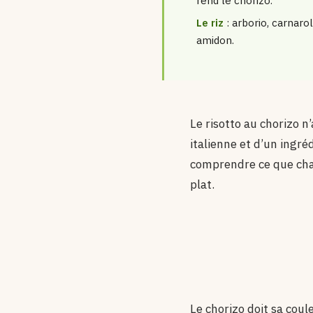
rend le chorizo.
Le riz
: arborio, carnarol
amidon.
Le risotto au chorizo n
italienne et d’un ingré
comprendre ce que chacu
plat.
Le chorizo doit sa coul