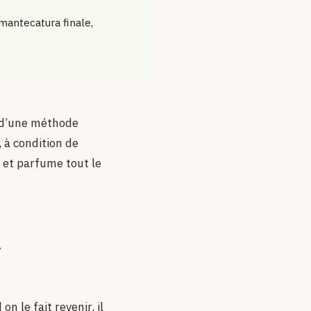
 mantecatura finale,
le d’une méthode
, à condition de
e et parfume tout le
u
n le fait revenir, il