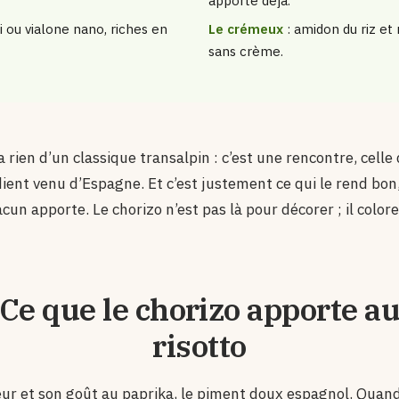
apporte déjà.
i ou vialone nano, riches en
Le crémeux
: amidon du riz et
sans crème.
’a rien d’un classique transalpin : c’est une rencontre, cel
dient venu d’Espagne. Et c’est justement ce qui le rend bon
n apporte. Le chorizo n’est pas là pour décorer ; il color
Ce que le chorizo apporte a
risotto
eur et son goût au paprika, le piment doux espagnol. Quand o