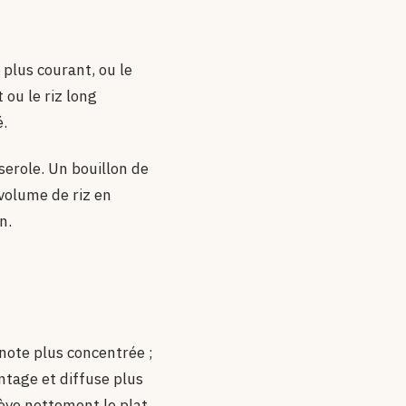
e plus courant, ou le
t ou le riz long
.
serole. Un bouillon de
 volume de riz en
n.
 note plus concentrée ;
antage et diffuse plus
lève nettement le plat.