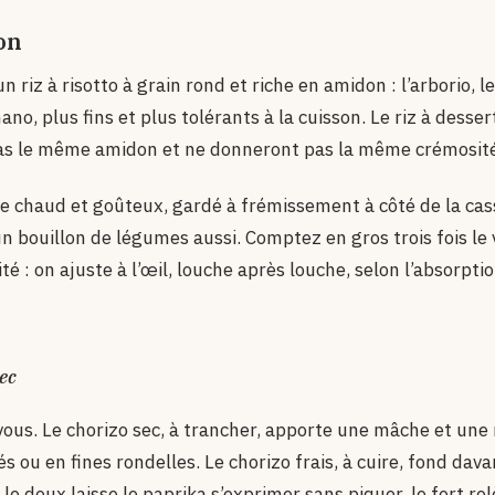
lon
 un riz à risotto à grain rond et riche en amidon : l’arborio, l
nano, plus fins et plus tolérants à la cuisson. Le riz à desser
pas le même amidon et ne donneront pas la même crémosité
être chaud et goûteux, gardé à frémissement à côté de la cas
 un bouillon de légumes aussi. Comptez en gros trois fois le
ité : on ajuste à l’œil, louche après louche, selon l’absorptio
sec
vous. Le chorizo sec, à trancher, apporte une mâche et une
és ou en fines rondelles. Le chorizo frais, à cuire, fond dav
 le doux laisse le paprika s’exprimer sans piquer, le fort re