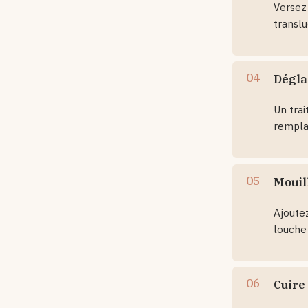
Versez 
translu
Dégla
Un trai
remplac
Mouill
Ajoutez
louche
Cuire 