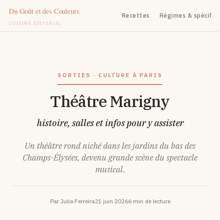
Recettes
Régimes & spécifiq
CUISINE ÉDITORIAL
Aller
au
contenu
SORTIES · CULTURE À PARIS
Théâtre Marigny
histoire, salles et infos pour y assister
Un théâtre rond niché dans les jardins du bas des
Champs-Élysées, devenu grande scène du spectacle
musical.
Par Julia Ferreira
21 juin 2026
6 min de lecture